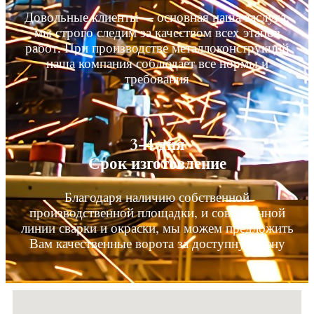
Довольные клиенты — основная наша заслуга,
мы строго следим за качеством всех этапов
работ. При производстве металлоконструкций
наша компания соблюдает все нормы и
требования
3-4 дня
Срок изготовление
Благодаря наличию собственной
производственной площадки, и современной
линии сварки и окраски, мы можем предложить
Вам качественные ворота за доступную цену