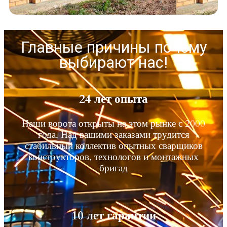
Главные причины почему
выбирают нас!
24 лет опыта
Наши ворота открыты на этом рынке с 2000
года. Над вашими заказами трудится
стабильный коллектив опытных сварщиков
конструкторов, технологов и монтажных
бригад
10 лет гарантии