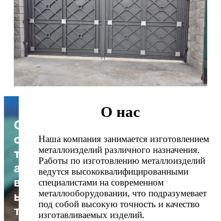
О нас
О
с
Наша компания занимается изготовлением
металлоизделий различного назначения.
т
Работы по изготовлению металлоизделий
а
ведутся высококвалифицированными
в
специалистами на современном
металлооборудовании, что подразумевает
ь
под собой высокую точность и качество
т
изготавливаемых изделий.