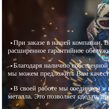
▶При заказе в нашей компании, В
расширенное гарантийное обслужи
▶Благодаря наличию собственной 
мы можем предложить Вам качест
▶В своей работе мы соединяем и 
металла. Это позволяет сделать п